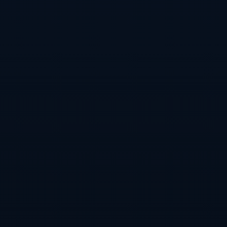
在世界杯这一全球顶级赛事背景下,对外围玩法感兴趣的用户,除了关
心入口本身,也会对平台提供的玩法深度有更高期待。较为成熟的
“2026世界杯外围在线最新网址最新入口”背后的服务,通常不仅提供常
规的胜平负、让球、大小球,还会推出角球数、球员进球、半场玩法、