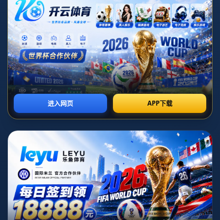
新闻中心
2026世界杯外围在线最新网址最新
入口推荐
发布时间：2026-08-06T15:30:38+08:00