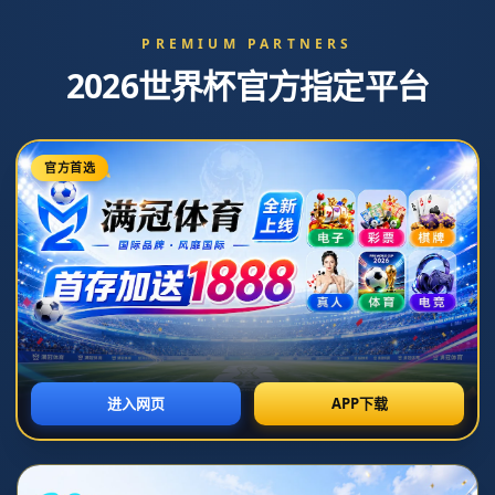
新闻中心
公司新闻
行业资讯