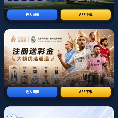
随着2026世界杯临近,关于“2026世界杯外围在线最新网址最新入口推
荐”的讨论正在升温,无论是老玩家还是新手球迷,都在寻找一个既安全
又便捷的平台入口,来提前感受这届扩军后的超级足球盛宴。面对市面
上眼花缭乱的链接与推广,如何分辨哪些是真正可靠的“最新入口”,如
何在享受娱乐的同时保护自己的资金与隐私,成为许多人共同关注的核
心问题。本文将围绕这一主题,从入口甄别、平台评估、玩法选择及实
战案例等角度进行系统梳理,帮助你在信息噪音中找到更值得信赖的方
向。