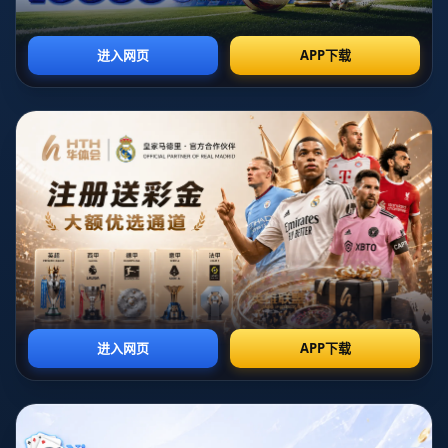
高度集中，官方公告、版本说明、安全提示都会首先在官网发布；二
是渠道清晰，可以有效避免假冒应用或钓鱼链接；三是服务闭环，从
注册、登录、预测到客服咨询，都能在同一生态内完成。这种集中化
入口，对准备围绕世界杯进行深度预测研究的用户而言，具有不可替
代的价值。
如何识别2026世界杯预测APP官网最新入口的真伪