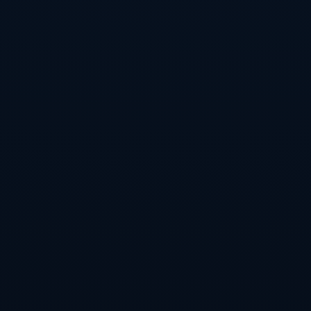
从前几届世界杯看预测类APP的发展演变
回顾过去两届世界杯，不难发现预测APP的迭代路径：早期产品更偏
向于赛果查询与简单竞猜，数据维度有限，分析多依赖人工经验，也
缺乏系统化的风险提示。到最近一届世界杯，一些头部平台已经开始
引入机器学习模型，将历史大数据、即时赔率变化、球员状态等多源
信息综合计算，给出相对立体的预测报告。围绕2026世界杯预测APP
官网最新入口的关注，某种程度上也是这种技术升级的延续——用户
希望找到的，不只是一个能看比分、下预测的APP，而是能通过合理
的数据分析与工具支持，系统提升判断能力的平台。可以预见，2026
年的主流预测APP很可能会进一步在算法透明度、可解释性、以及用
户教育模块上发力，通过图表和案例帮助用户理解每一个预测背后的
逻辑，而不是把算法当成神秘黑箱。
典型使用场景与简要案例分析
以一位准备深度关注2026世界杯的用户为例，他通过搜索和多方比
对，找到了一个口碑良好的2026世界杯预测APP官网最新入口。完成
下载和注册后，他首先利用APP的球队大数据模块，查看小组赛阶段
各支球队的进攻、控球、传控风格等指标，发现某支传统强队虽然声
望很高，但最近十场正式比赛中，进球效率偏低、射门转化率一般，