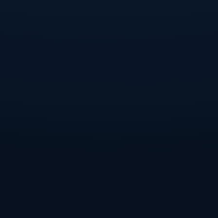
世界杯预测APP应当具备的核心功能
找到2026世界杯预测APP官网最新入口之后，用户最关心的就是：这
个APP到底好不好用，能不能真正帮助提升预测准确率与观赛乐趣。
从功能设计角度，一个成熟的世界杯预测APP，至少应当覆盖三大模
块。其一是数据与信息层，包括球队阵容、历史交锋、近期战绩、伤
停信息、分组形势以及天气、场地等外部因素，用清晰的数据面板或
可视化图表呈现，而不是简单罗列比分。其二是预测与分析层，包括
基本的胜平负预测、比分走向推演、盘口走势分析、冷热分布以及智
能推荐模型输出等；优秀的平台会注明数据来源和模型逻辑，而不是
只给出一个模糊结论。其三是交互与服务层，例如实时比分推送、个
性化关注球队、社区讨论区、客服支持等，让用户可以在APP内形成
一个完整的世界杯陪伴场景，而不只是简陋的工具。