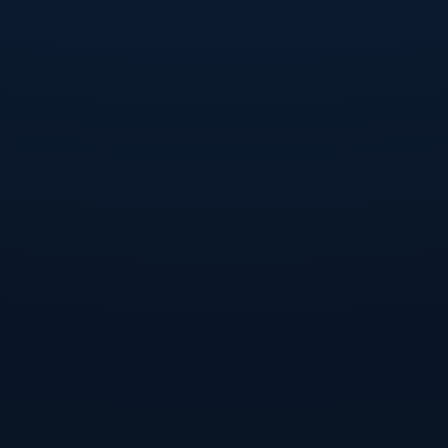
在评价一个预测入口是否值得长期使用时，很多人容易停留在界面好
不好看、活动多不多这种表层感受，而忽略了更关键的逻辑深度。一
个严谨的2026世界杯预测全站官方入口，首先应避免以片段信息制造
“情绪高潮”，而应该引导用户建立完整的赛事视角。例如，针对扩军
后的48队赛制，入口应提供分阶段预测框架，从小组赛晋级概率、潜
在对位路径，一路延伸到八强、四强乃至冠军走势，帮助用户理解