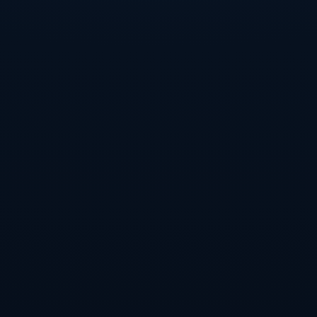
胜 这时_比分差距往往不会太夸张_ 淘汰赛中若双方实力接近 即便纸
面攻击力惊人 也很可能因为心理压力与出局风险而把比分限制在1球
或2球差距之内
五 经典案例 世界杯比分预测的实战运用
以某届世界杯的一场小组赛为例 官方技术报告在赛前多次强调 A队在
预选赛阶段场均射门数量高 场均xG位居同洲前列 但其射门转化率偏
低 B队则以稳健防守见长 场均xGA极低 且守门员多次入选当轮最佳
阵容 很多仅凭名气做判断的观众 会自然联想到A队强攻猛打 大比分
获胜 然而通过综合官方数据分析 不难发现这场比赛更可能演变为低
比分胶着战 实际结果是 A队虽然射门次数远超B队 但迟迟无法攻破对
手防线 最终只以1比0险胜 从结果来看 更接近于结合官方数据所做出
的保守比分预判 这一案例说明 当世界级强攻遇上世界级防守时 比分
往往不会失控 如果忽略了防守数据与门将状态 仅凭球队名气和进球
印象来预测比分 很难获得理性结论
六 心理压力 赛程密度与意外因素
世界杯世界杯比分分析与预测不能只盯着纸面数据 还要考虑心理层面
与赛程安排的影响 在关键生死战中 球员面对巨大压力 往往会出现射
门选择保守 失误增加 传球更求稳等情况 这使得原本理论上适合打出
高比分的比赛 实际上更容易出现0比0或1比0的结果 此外 赛程密集带
来的体能问题也会直接作用于比分 当一支队伍连续遭遇加时赛或者远
距离转场时 主教练更愿意通过减缓节奏 降低攻防转换频率 来节省体