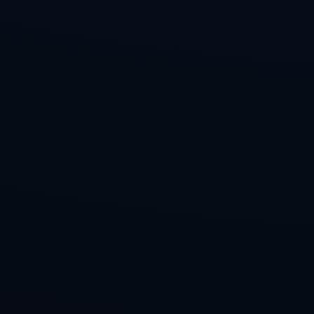
模型背后的逻辑 
要真正理解2026
配度 心理韧性指
重叠度 以及与潜
值得注意的是 全
的控场指数和向前
希望利用这些预测
全站预测与投注决