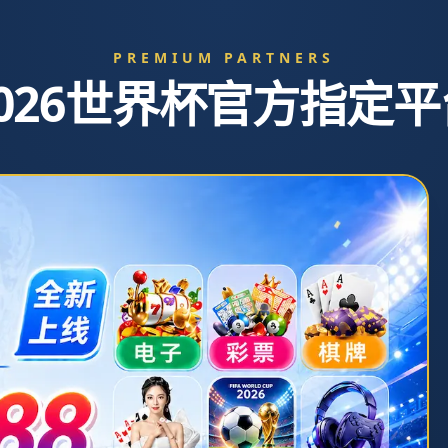
首页
关于我们
产品