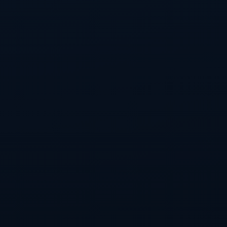
力 有时比复杂的组织体系更具现实效率 这使得“晋级概率中等
但上限有限”的代表 然而在最新全站预测解析中 这支球队的小
间与世界前二十球队的对战记录中 场均失球显著下降 且反击
 多次将其置于有利一方 这类例子表明 预测结果并非“凭名气