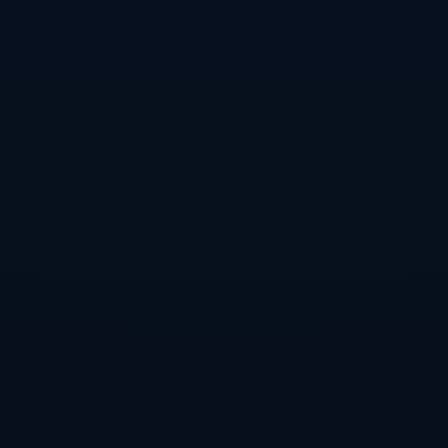
加分 尤其是在 48队赛制下的小组赛场景模拟中 体能优势和边路突击能
的标签 落在数支此前不被充分重视的球队身上
冷门路径看全站预测的价值
际赛事中表现突出的北非球队为例 在传统印象中 他们多被视作“防守顽强
平台调高至接近甚至略超欧洲传统中游球队 关键原因在于 他们在过去三年
 再叠加门将单场关键扑救能力的持续稳定 使得模型在“关键分场景”模拟中
数据逻辑主导