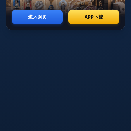
2026世界杯最新全站
发布时间：2026-08-08T15:30:29+
预测深度解读
从来不仅是一场足球盛宴，更是一场关于数据、战术与心理博弈的全球实验室
了算法与直觉对决的舞台 对于希望提前洞察走势的球迷和从业者而言 如何
再只看牌面实力
历史荣誉和主观印象的判断 2026世界杯的全站预测已经形成一套较为成熟
建模型 另一方面再叠加赛程密度 旅行距离 海拔温度等环境变量 此外 社