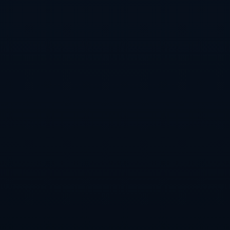
史荣誉丰厚但近年更新换代不顺的传统球队 虽然在球迷心中仍具强队光环 却
及高强度压迫下的传球成功率后 给出的结论是 小组出线概率尚可 但在淘
果只看过往名气而忽略现实数据 预测往往会与赛场真相产生偏差