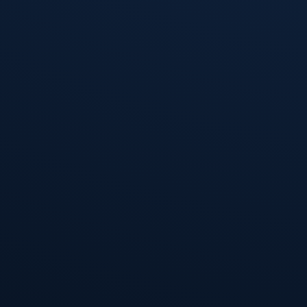
尝试纳入权重 在
热门球队解析 从
综合当前多家平台
些数据背后并不是
势 使得其在预测
拟中 阿根廷在“