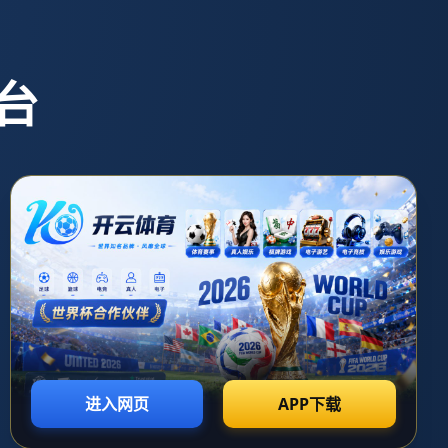
全国咨询热线：
025-9208892
中心
新闻中心
联系方式