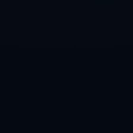
综上，围绕“2026世界杯外围赛实时官网入口地址”展开的讨论，实质
上是在探讨如何在信息爆炸的时代建立一条可靠、安全、及时的赛事
信息通道。无论你是普通观赛者、资深球迷，还是体育内容创作者，
学会在海量链接中识别真正的实时官网入口，并将其融入日常观赛习
惯，都会显著提升你对2026世界杯预选赛的参与感和掌控感。当全球
为晋级名额激战正酣时，那些提前掌握权威入口的人，往往也能第一