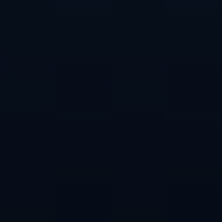
对比近几年其他国乒球员的案例，可以更清晰地理解这场胜利的价
值。例如某些年轻选手在国际赛场首次面对高强度对抗时，经常会出
现“一局打得很好，后面崩盘”的情况；或在关键分过于谨慎，宁可把
球“安全送过去”，却难以真正威胁对手。周启豪这次在WTT多哈冠军
赛上能够从0-1落后到3-1完成逆转，说明他在关键球处理上有始有
终，没有被“怕失误”的心理所绑架，而是用主动进攻和积极变化去改
变比赛走势，这一点极具参考价值。
逆转背后的训练逻辑与可复制性