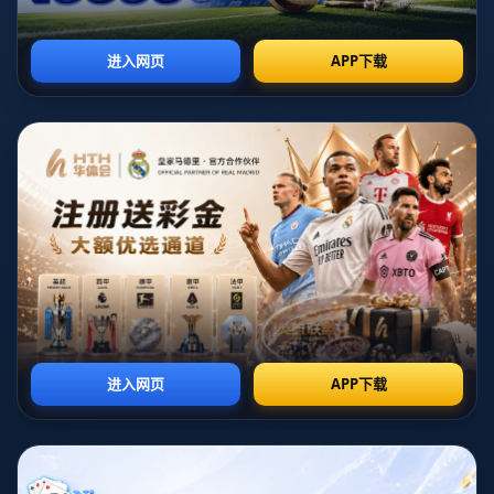
3-1逆转晋级男单16强，其意义远远超过一场普通胜利的范畴。
比赛开局，周启豪明显略显拘谨，对手在发抢环节上更为主动，无论
是前三板的上手速度，还是相持中的线路变化，都给他施加了不小压
力。首局落败的过程并不惨烈，却暴露出节奏把控偏慢、对比赛节奏
适应略慢的问题。正是这局失利，逼迫他必须在接下来的对局中做出
调整——包括发球落点的改变、接发球时机的前提，以及反手位的主
动上手。从被动承受打到寻找主动，这是这场逆转的真正起点。
3-1逆转的技战术密码
从技战术层面来看，周启豪之所以能够实现3-1逆转，关键在于对几
个核心细节的及时修正。首先是发球战术的升级。首局中他偏多使用
相对稳健的下旋发球，意在通过控制节奏寻找机会，但这也给了对手
较充裕的判断空间。进入第二局后，他开始在旋转强度与落点深度上
做文章，增加了侧下旋与不转发球的比例，特别是向反手大角度和肘
部区域的变化，让对手在起板选择上出现犹豫。对手一旦在前三板中
被逼出犹豫，就意味着主动权开始松动。
其次是中远台的相持能力。周启豪本身具备一定的中远台拉冲能力，
但以往有时会在节奏上“过于好看”，拉球弧线舒展却缺少足够的压制
性。这场比赛第二局后，他明显刻意提升了回球的质量——加大前冲
成分，延长线路去调动对手移动，同时减少过多的“炫技式”变线，而
是以连续性为主。这种从“好看”向“实用”的调整，体现出他在比赛思