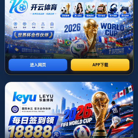
新闻中心
WTT多哈冠军赛：周启豪3-1逆转
晋级男单16强
发布时间：2026-08-06T15:30:38+08:00
WTT多哈逆转之夜
多哈的夜色一向静谧，但在WTT多哈冠军赛的赛场上，却被球台间的
撞击声与观众席此起彼伏的惊呼彻底点燃。周启豪在男单首轮遭遇强
劲挑战，一度被对手压制，却在不被看好的局面下连扳三局，以3-1
逆转晋级男单16强。这场比赛不仅是比分上的翻盘，更像是一场关于
心态、技战术与成长轨迹的立体展示，让人看到一名国乒球员在激烈
竞争时代中的自我突围。
从压力到机会 周启豪的多哈命题
对于周启豪而言，WTT多哈冠军赛并不是一场普通的巡回赛，而更像
是一份必须认真解答的“考卷”。在国乒男队高手云集的体系中，每一
次国际比赛都是重新证明自己的机会。国乒阵容更新加速，年轻选手
不断冲击世界排名，任何一次亮相都可能成为未来大赛选拔的重要参
考节点，多哈赛场上的每一分都显得格外沉甸甸。在这种背景下完成