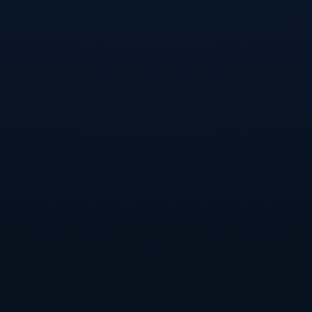
这种心理调节能力的养成，并不是一朝一夕的结果。回顾他之前在国
际赛场上的表现，从早期略显起伏、易受场面影响，到如今能够在不
利局面下稳定输出，可以看出他的成熟与成长。当比分落后时，如果
选手的思维被“输不得”绑架，就很难真正做出合理选择；而只有当心
态相对平稳时，技战术上的方案调整才能真正执行到位。这场3-1的
逆转，事实上是一场“外紧内松”的心理战胜利：在高压下保持冷静，
在关键局敢于出手。