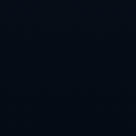
萨格斯则是典型的后场组织者与终结者融合体，他在持球时更多地思
考如何平衡自身进攻与队友出手机会。在32分之外，9次助攻极具含
金量——这意味着魔术不是简单依赖他个人单打，而是通过球的转移
制造整体进攻。差别在于，雄鹿的体系已经围绕字母哥打磨多年，所
有人都清楚自己的定位；而魔术围绕萨格斯打造的进攻框架还在成型
期，当比赛强度被拉高，体系稳定性就显得略逊一筹。
心理层面 雄鹿的稳 魔术的不甘
除了战术和数据，这场比赛更具看点的地方在于心理层面的较量。对
于雄鹿来说，“挺进半决赛”不仅是阶段性目标，也是自我证明——经
历核心伤病、阵容调整和舆论质疑后，他们需要一轮又一轮的胜利来
恢复冠军级别球队的信心。当魔术在第三节一度追平比分时，雄鹿并
未出现明显慌乱，而是通过不停沟通、自我鼓舞和减少失误逐渐稳住
局势。
魔术这边则带着无惧的气势上来，他们在前三节的拼劲，几乎把球队
全部潜能压榨了出来。萨格斯在面对字母哥这样的MVP级别球星时毫
不怯场，这种“不甘只做背景板”的态度，是一支重建队伍最宝贵的气
质。尽管最终“雄鹿力克魔术挺进半决赛”的结局让他们止步，但每一
个球员都在这场高强度较量中见识到真正季后赛级别的对抗标准和心
理强度，这将成为他们未来几年不断回放、不断复盘的重要素材。
半决赛前景与未来蓝图 两支球队的不同课题