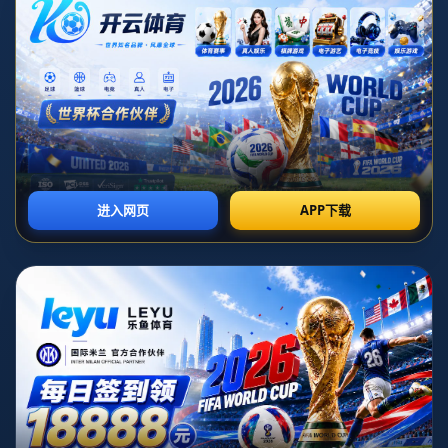
新闻中心
字母哥37分萨格斯32+9 雄鹿力克
魔术挺进半决赛
发布时间：2026-08-08T15:30:29+08:00
雄鹿魔术鏖战背后 决胜时刻是谁的舞台