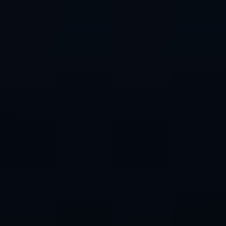
展望后续，雄鹿在晋级半决赛后，将面对防守更犀利、针对性更强的
对手。字母哥37分这样的爆炸数据不可能场场复制，如何在他被包
夹、被限制时仍维持进攻效率，将成为教练组必须提前预案的问题。
角色球员能否持续稳定输出，老将能否在关键回合给予支撑，决定着
雄鹿是否只是完成“基本任务”，还是有能力向总决赛继续冲击。
对于魔术而言，萨格斯32分9助攻的表现已经为管理层提供了清晰信
号——这是一位值得长期围绕打造体系的核心。他需要的是更合理的
空间配置、更稳定的投射帮手以及更有经验的防守支柱。球队在休赛
期的引援与续约策略，理应围绕如何最大化萨格斯的优势展开。这场
系列赛乃至这场鏖战所暴露出的短板：末节执行力、关键球决策、轮
换深度不足等，都将成为他们未来训练和补强的方向。
意义 经典对决铸就双向成就
回看整场比赛，“字母哥37分萨格斯32+9 雄鹿力克魔术挺进半决赛”既
是结果的概括，也是故事的提炼。字母哥用统治级发挥证明了成熟巨
星在关键舞台上的价值，雄鹿通过稳定执行向外界展示了强队底蕴；
萨格斯则在失败中完成成长跳级，魔术用顽强表现为未来埋下希望伏
笔。这不是一场简单的淘汰赛，而是一场关于现在与未来、经验与天
赋、稳重与冲击的正面交锋。在这样的较量中，胜者获得通往半决赛
的门票，败者收获了不亚于胜利的成长资产，也正是这一点，让这场
比赛在比分之外，拥有了更持久的余韵与讨论价值。