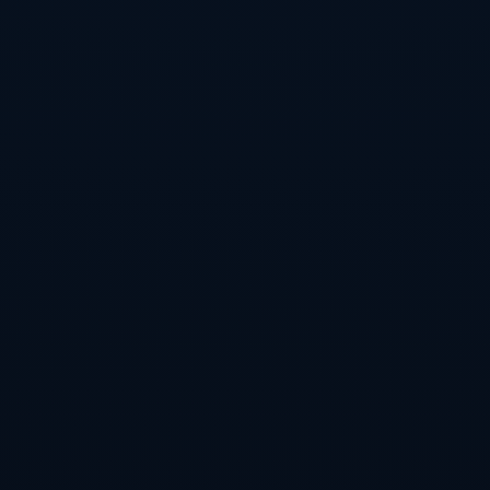
贵。从长远看，这场以失败告终的较量，很可能会成为萨格斯职业生
涯中的一个重要转折点——他证明了自己有能力在季后赛级别的紧张
氛围中扛起进攻大旗。
雄鹿力克魔术 半决赛席位背后的团队细节
从结果看，“雄鹿力克魔术挺进半决赛”似乎是顺理成章，但真正决定
这场胜负的，是细节层面的对比。首先是雄鹿在关键时刻的战术执行
稳定性。无论是围绕字母哥的高位手递手配合，还是通过外线射手拉
开空间，让他一对一攻击禁区，雄鹿都显得非常有章法。每一次暂停
后的战术回合，雄鹿都能打出相对清晰的选择，这种执行力是成熟强
队与成长球队之间的差距之一。
其次是在轮换策略上，雄鹿通过合理分配主力体能，让字母哥在末节
仍保留足够的爆发力。相较之下，萨格斯在长时间高负荷的持球压力
下，后半段体能下滑的迹象略微明显，虽表现依旧亮眼，但在一些突
破和防守回合中略显吃力。团队经验的差距，在这种高强度对抗里往