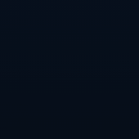
适应NBA，还有一层更隐性的因素——节奏与体能。NBA的比赛强
度、对抗密度、赛程密度都远超国内，从背靠背再到长途客场，从一
天视频会到两次训练，刚踏入联盟的新人常常会在第二个月、第三个
月遭遇所谓的“新秀墙”。对于杨瀚森这样的大个子，如何通过科学训
练和营养管理保证体能储备与恢复质量，是关乎出场时间和状态稳定
的核心问题。他需要快速适应更科学、更精细的数据化监控，包括训
练负荷、睡眠质量、心率变异性等，以此调整自己的作息与训练节
奏。在更快的攻防转换中，大个子如果跟不上节奏，很容易被迫坐在
板凳上，这也要求他在休赛期和赛季中不断提升跑动能力和转换速
度。
语言与文化也是一道不可忽视的门槛。NBA更衣室是一个高度多元化
的环境，沟通不仅影响融入感，更直接关系到场上默契——挡拆时一