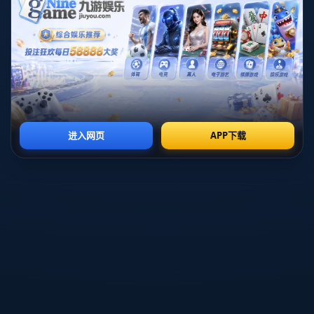
他在CBA时期就展现出了难得的传球视野和持球决策能力，这一点对
于NBA内线生存极为关键。现代NBA强调空间与节奏，内线不仅要能
在篮下终结，更要在高位策应、短挡拆顺下时完成快速分球和做出正
确选择。他在适应NBA的过程中，首先要完成的是对球队战术体系的
理解与融入——熟悉更复杂的战术板、记住更多的战术代号、适应更
快的战术切换节奏。在CBA中，他的球权与战术地位相对明确，而在
NBA，新秀中锋往往要从“蓝领角色”做起，更多以掩护、卡位、冲抢
前场篮板、无球移动来证明自己的价值。如何在有限球权中依然打出
高效，是他必须面对的课题。
身体对抗则是更直观的挑战。NBA内线几乎人人都是“怪物级”力量，
成熟的中锋、锋线多年在顶级强度下厮杀，再加上严格的力量训练体
系，让禁区对抗远非CBA可比。杨瀚森的身高臂展是天赋，但同时意
味着重心高、核心力量和下肢力量对抗更容易吃亏。要适应NBA，他
需要的是系统性、针对性的身体打造：增强髋部力量和下肢爆发，让
他在对抗中不轻易被顶出位置；提高核心力量，保证在空中和身体接
触时仍能保持平衡和终结质量；同时控制体脂，在保障力量的前提下
提升横移速度与机动性。很多进入NBA的亚洲内线，首个赛季的主要
任务是“练身体”，对于杨瀚森来说，这一步同样不可跳过。
防守端的调整尤为关键。CBA的防守更多依赖身高、臂展和站位，而