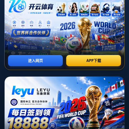
新闻中心
勇士鏖战抢七获胜 挺进西部半决
赛
发布时间：2026-08-06T15:30:38+08:00
勇士跑赢抢七赛 切入西部半决赛的大门
激动人心的NBA季后赛通过抢七大战迎来了新的历史篇章。在这个充
满张力的比赛中，勇士队以卓越的表现击败了对手，顺利挺进西部半
决赛。本场比赛不仅是技术与心理的较量，同时也是十二分拼搏的最
好诠释。今天，我们将深入分析这场比赛背后的故事以及它对整个季
后赛体系的深远影响。