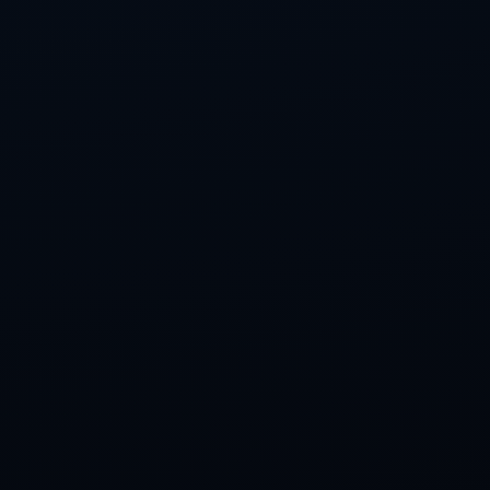
众实力车队汇聚叶城 越野战车再燃烽火激情
丨
下一篇