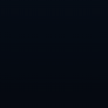
冠形势胶着！三强仅差1分，皇马巴萨齐头并进
返回