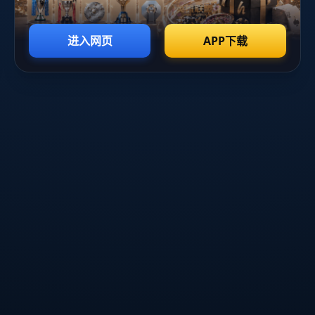
湖人大战灰熊 全面回顾3月30
发布时间：2026-08-04T15:30:39+
熊：东契奇精彩表现分析
场上，每一场常规赛都可能成为球迷们津津乐道的经典。3月30日，湖人
本文将带您分析这场比赛中东契奇的闪耀时刻，并挖掘湖人与灰熊之间的
展示
被誉为联盟中的顶级控卫，他用实力与智慧不断刷新球迷对他技术的认知
奏、投篮精度还是助攻意识，东契奇始终保持了极高的比赛专注。
胜时刻
，东契奇的一记精准三分完美地诠释了他的进攻价值。在双方激烈