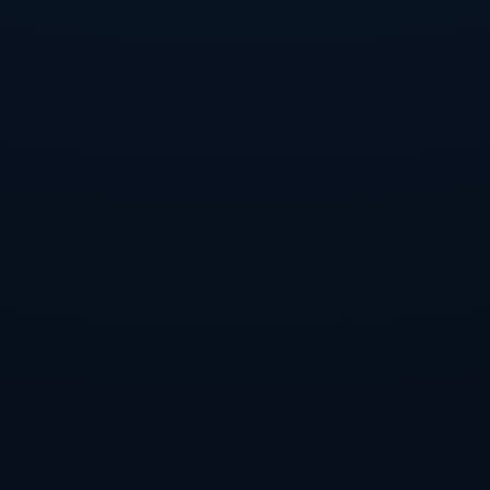
现，更展现了他对团队战略的深刻理解，使灰熊的防守难以招架。
战
队展现了一定的调整能力。最近几场比赛，湖人轮换阵容的变化格外引人
契奇的高效表现，湖人的进攻节奏显得略为犹豫。
键得分
固然为湖人点燃了一些希望，但在团队防守上依旧存在裂痕。例如
了大量的反击机会。这也提醒湖人需要在阵容配合与防守效率上进行更深
战术突破
展现了出色的团队合作与战术执行力。尽管球队核心球员莫兰特因伤缺阵
人敬佩。而东契奇的存在无疑为灰熊注入了一剂强心剂。他多次利用
挡拆
鲍尔几次成功干扰湖人进攻，反而在另一端完成了简洁高效的得分。这不
偶然，而是一种经过长期训练与比赛经验积累的结果。他的高度专注、敏
在观看他这场比赛的过程当中，许多年轻控卫可以学习到
如何在压力下保
。
契奇的又一次篮球艺术展现，同时也是湖人与灰熊之间一次精彩的竞技较
的篮球知识与策略理念。
东契奇的表现再次证明，天赋与努力是决定赛场