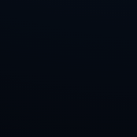
上一篇
丨
西甲争