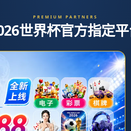
首页
关于我们
产品