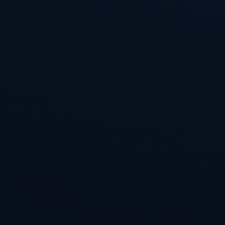
仅是个人能力的体
湖人队的调整与挑
本场比赛中，湖人
熊顽强的防守与东
勒布朗詹姆斯的关
不足，为灰熊赢得
灰熊的团队协调与
本场比赛中，灰熊
术，灰熊的表现令
例如，灰熊的侧翼
成功。
东契奇的比赛启示
东契奇的表现并非
丰富的技术启示。
键时刻体现领导力
本场比赛无疑是东
从中学到许多重要