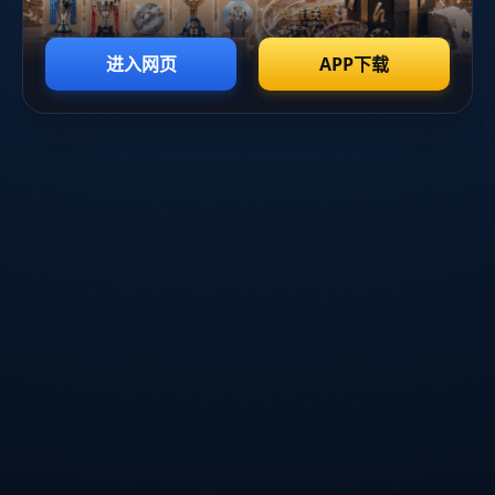
“34岁德赫亚神勇7扑助国米 
发布时间：2026-08-04T15:30:39+
力球队 疑似今夏重返巅峰
赛后，34岁的西班牙门将德赫亚再次用一次次精彩扑救捍卫球门。他的
这一场比赛，德赫亚凭借出色的竞技状态和战术专注度，不仅完成了7次
门？球迷们对此议论纷纷。