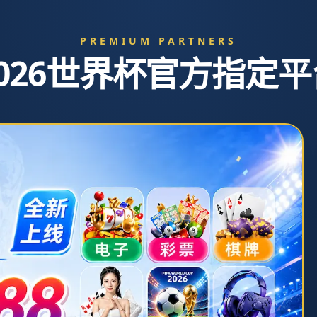
首页
关于我们
产品