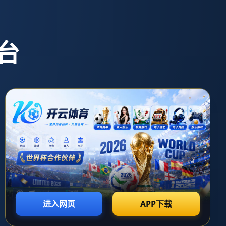
全国咨询热线：
025-9208892
中心
新闻中心
联系方式