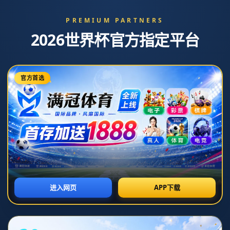
新闻中心
公司新闻
行业资讯