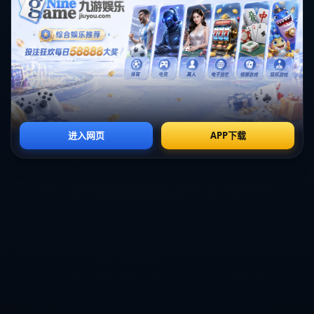
起也反映了这个平台的重要性：为年轻选手提供一个展示才能的机
会，同时推动台球运动更广泛的普及。业内人士分析，青少年赛事不
仅培养了优秀选手，也吸引了观众，将台球从传统休闲娱乐带入更具
竞技性的发展领域。
比赛时刻的心理暗战
马冬梅在比赛中的胜利不仅依靠台球技术，还包括她强大的心理素
质。面对多个强劲对手，她始终保持冷静。当时赛场的一位观众分享
道，“她比赛的大部分时间都面无表情，仿佛对困难没有丝毫的犹
豫。”通过观察比赛录像可以看出，她的每一次击球都经过冷静思考
与全盘布局。这样的表现不仅仅是技术过硬，更证明了她在心理战中
的独特优势。
励志的不仅是胜利
马冬梅的成功之路对青少年来说是一种激励。她在一次公众采访中
说：“我想告诉大家的是，台球是一项需要时间和专注的运动，没有
捷径，唯有一步一个脚印。”这一句话，打动了许多通过屏幕观看比
赛的年轻人。
青少年台球在推动体育文化中的地位日益重要，而马冬梅的这次成功
不仅是她个人的辉煌，更点燃了许多新兴选手的斗志。有些人也许会
因为她的大赛表现，走向自己的成名之路。学会坚持，将热爱投入到
实际行动中，这正是马冬梅留给所有关注她的人最宝贵的启发。