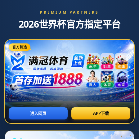
新闻中心
公司新闻
行业资讯