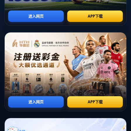
式。例如在第三局的攻防环节，全队迅速调整战术，利用地形优势实
施了一次堪称经典的包夹战术。这种高水平的比赛策略也赢得了粉丝
的认可，让人不禁为其感到骄傲。
关键操作：单人突破逆转三方夹击
DAY1比赛最令人津津乐道的片段当属17Gaming队员凯南的一次“绝地
翻盘”操作。在第四局游戏进行到中期时，凯南面对三方夹击，以一
敌多，利用地形加精准技能释放成功带走对方核心选手。这一操作不
仅帮助队伍摆脱被动局面，甚至直接改变了场局势。此战是实力与智
慧并存的完美体现，也让其成为了当天比赛的“最佳瞬间”。
这种高光时刻不仅展现了电竞选手的个人能力，同时也体现了球队整
体的战略布局。在注重个人秀的同时，团队的配合仍然是结合胜利的
关键节点。
数据解析与战略剖析
从当日的数据表现来看，17Gaming的击杀频率和资源抢占能力在所有
参赛队伍中名列前茅。尤其在装备更新与资源调度方面，17Gaming始
终保持领先节奏，在游戏中的部分团队战均以较少损耗换取关键胜
利。以下列出两项关键数据：
团队总击杀：DAY1比赛中，17Gaming团队总击杀数为42人次，远超
第二名的27人次。
资源抢夺率：无论是补给区控制还是地形与物资管理，该队均展现了
高效执行力。