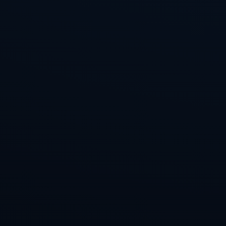
防守端的硬核表现
防守作为比赛胜败
雷霆能够迅速完成