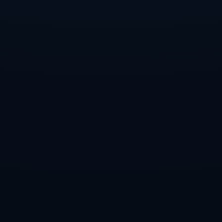
的关键因素，杰伦同样交出了令人信服的答卷。步行者试图将得分点分散
反击，奠定比赛胜局。