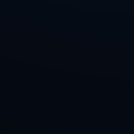
尤其在第四节最后
他的场上专注度，
对他防守能力的最
年轻球员的成长之
纵观杰伦威廉姆斯
长轨迹
令人耳目一
本场比赛后，媒体
更上一层楼。无论
本场总决赛为雷霆
上一篇
丨
马卡爆