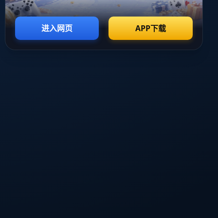
伦威廉姆斯出彩集锦
08:00
峰对决拉开帷幕时，所有人的目光都集中在年轻球员杰伦威廉
强大的压制能力。尤其是在第三节，雷霆与步行者比分咬得非
三分球
打破僵局，将雷霆的士气重新点燃。
行者防守松懈的短暂瞬间，他果断出手，不仅改变了场上形