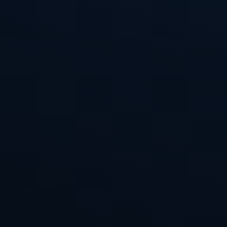
势，还稳住了雷霆
全能战士的进攻模
在进攻端，杰伦威
捷的脚步和强壮的
此外，他多次与队
策略。数据显示，