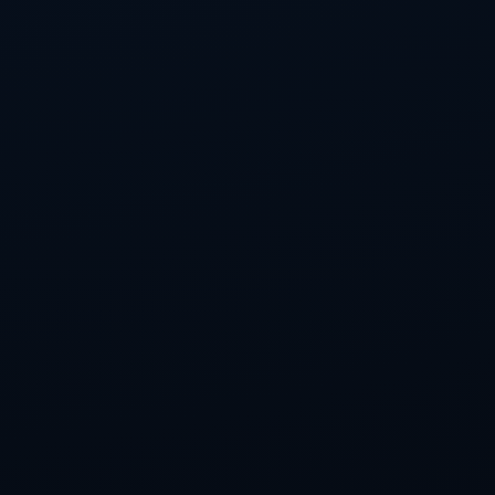
，却屡屡受阻于杰伦的防守强度。他多次完成关键抢断，使得