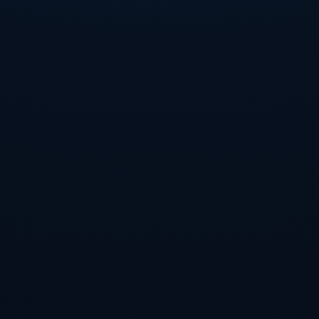
队的节奏。正是这一波强势操作让雷霆找回比赛主动权，最终实现逆袭。
式
廉姆斯的表现更是令人眼前一亮。他不仅能够通过
高效的投篮
来掌控比赛
身体，使得步行者一度难以招架。
友完成精妙配合，包括助攻队友的反击快攻。这种
团队配合能力
使得雷霆
杰伦在本场比赛中获得20+得分，同时还能贡献多个助攻与篮板，这一稳