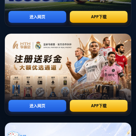
后赛席位的重要因素。只有通过优化阵容配置，使核心与角色球员形
成真正的互补，森林狼才能展现出竞争力。
表现不稳定影响胜率
上赛季，森林狼在多个时刻表现出了不稳定性。这不仅体现在胜率波
动上，还表现在防守体系与进攻效率的参差不齐。例如，他们在面对
强队时，偶尔展现出强硬的韧性，但面对排名靠后的球队却总让比赛
变得艰难。这样的表现难以在季后赛门票争夺战中占得先机。
降后失球率以及提升外线防守，是森林狼需重点关注的领域。西部赛
区竞争激烈，任何一个小失误都可能让球队付出昂贵代价。
未来赛季
中，他们需要用稳定的训练和强大的战术执行力来弥补这些短板。