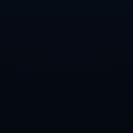
西部格局中的森林狼挑战
然而，西部的整体格局难以忽视。从金州勇士、丹佛掘金到洛杉矶湖
人，多个强队的稳定实力对森林狼构成威胁。重返季后赛舞台不光需
要阵容精简，还要在战术上不断改进。能否在强敌环伺的环境中生存
并进步，将直接决定他们的命运。
森林狼的季后赛梦不仅是球队方向的体现，也是球迷期待的延续。对
于他们来说，只有凭借
扎实的阵容、出色的战术和稳定的场上表现
，
才有可能在神勇的西部赛区实现突破。
上一篇
丨
卡扎伊什维利建功 泰山战平海牛遭遇三轮不胜
下一篇
丨
布克本季对火箭高效砍分数据亮眼
返回