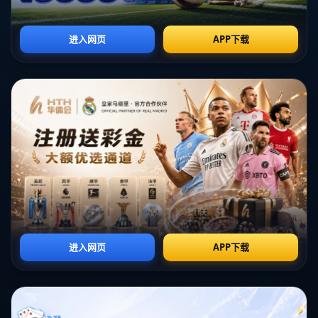
**內馬爾、姆巴佩和迪馬利亞**的陣容被公認為頂級搭配。然而，這
條鋒線卻在攻防兩端未能展現出應有的威力。內馬爾全場多次試圖通
過個人突破創造機會，但缺乏有效支援，而**姆巴佩則全場僅有**1
次射門，完全未能進入比賽節奏。
酌情分析，姆巴佩的「隱身」並非偶然。一方面，曼城中後場派出了
全能的防守者——如魯本·迪亞斯與斯通斯——緊密封鎖了巴黎的鋒
線活動空間。另一方面，巴黎中場的傳球失誤頻頻，無法向前場輸送
足夠的威脅球，這間接影響了姆巴佩的發揮。反觀曼城的策略，成功
限制住巴黎的突破點，展現了瓜迪奧拉臨場指揮的高明。
### **德布勞內領袖風范，曼城展現高效戰術**
被看作巴黎主場佔優的開局並未持續太久。上半場雖然由**馬爾基尼
奧斯**利用角球先拔頭籌，但下半場的曼城完全控制了節奏。比賽第
64分鐘，德布勞內利用一記詭異弧線對準門前施壓，最終球應聲入
網，為曼城扳平比分。這一進球雖帶有意外成分，但正是德布勞內的
**傳球視野與技術**再次彰顯了巨星的價值。
數據顯示，德布勞內在本場比賽中創造了4次絕佳機會，不僅是曼城
的進攻核心，更是穩定中場的關鍵角色。他沉著的傳控與冷靜的射門
選擇，讓曼城的進攻層次更加豐富。
### **馬赫雷斯制勝，瓜迪奧拉的變奏成功**
更值得一提的是馬赫雷斯的制勝進球，第71分鐘的那記**精彩任意球