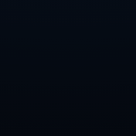
潜在挑战：如何平衡质量与数量
尽管世俱杯扩军带来了诸多利好，但也面临一些挑战。其中最关键的
问题是如何在增加参赛队伍的同时保证比赛质量。毕竟，32支队伍的
实力差距可能较大，部分比赛可能会缺乏竞争力。对此，国际足联需
要在赛制设计和名额分配上更加精细，避免赛事变成“鸡肋”。
此外，赛程的密集性也可能对球员的身体状况造成影响。2025年世俱
杯的时间安排与欧洲联赛的休赛期重叠，如何协调俱乐部与国家队赛
事的冲突，将是国际足联需要解决的难题。
上一篇
丨
世俱杯2025奖金揭秘：高额奖励引热议！
下一篇
丨
2025年世俱杯奖金总额创历史新高引发热议
返回